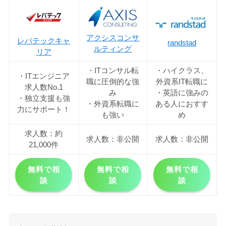
アクシスコンサ
レバテックキャ
randstad
ルティング
リア
・ITコンサル転
・ハイクラス、
・ITエンジニア
職に圧倒的な強
外資系IT転職に
求人数No.1
み
・英語に強みの
・独立支援も強
・外資系転職に
ある人におすす
力にサポート！
も強い
め
求人数：約
求人数：非公開
求人数：非公開
21,000件
無料で相
無料で相
無料で相
談
談
談