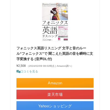
フォニックス英語リスニング 文字と音のルー
ル“フォニックス"で 聞こえた英語の音を瞬時に文
字変換する (音声DL付)
¥2,508
（2024/02/09 08:02時点 | Amazon調べ）
口コミを見る
Amazon
楽天市場
Yahooショッピング